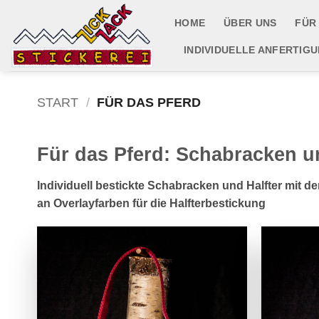
Zum
HOME
ÜBER UNS
FÜR
Inhalt
springen
INDIVIDUELLE ANFERTIG
START
/
FÜR DAS PFERD
Für das Pferd: Schabracken un
Individuell bestickte Schabracken und Halfter mit 
an Overlayfarben für die Halfterbestickung