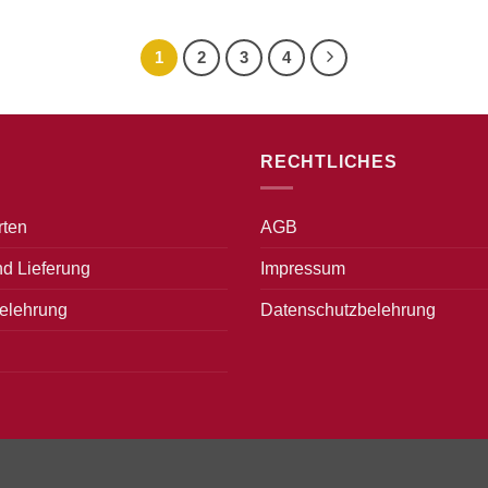
1
2
3
4
RECHTLICHES
rten
AGB
d Lieferung
Impressum
elehrung
Datenschutzbelehrung