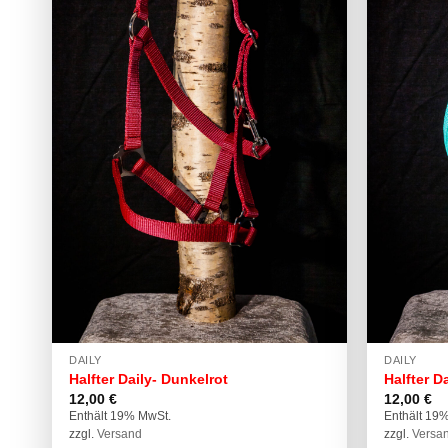
DAILY
DAILY
Halfter Daily- Dunkelrot
Halfter D
12,00
€
12,00
€
Enthält 19% MwSt.
Enthält 19
zzgl.
Versand
zzgl.
Versa