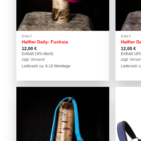
DAILY
DAILY
Halfter Daily- Fuchsia
Halfter D
12,00
€
12,00
€
Enthält 19% MwSt.
Enthält 19
zzgl.
Versand
zzgl.
Versa
Lieferzeit: ca. 8-10 Werktage
Lieferzeit: