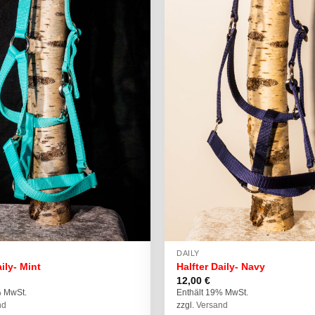
DAILY
aily- Mint
Halfter Daily- Navy
12,00
€
% MwSt.
Enthält 19% MwSt.
nd
zzgl.
Versand