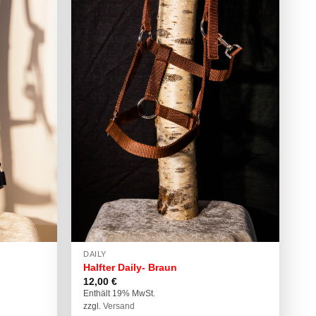
DAILY
Halfter Daily- Braun
12,00
€
Enthält 19% MwSt.
zzgl.
Versand