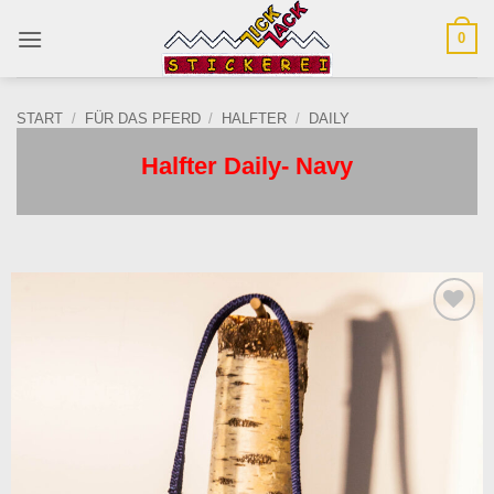
Zum
0
Inhalt
springen
START
/
FÜR DAS PFERD
/
HALFTER
/
DAILY
Halfter Daily- Navy