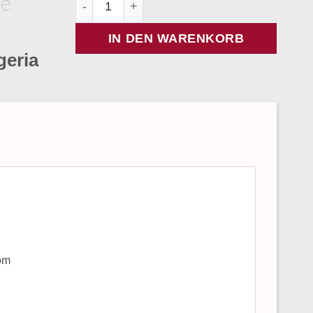
IN DEN WARENKORB
geria
om