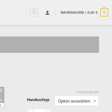
0
WARENKORB /
0,00
€
ZURÜCKSETZEN
Handtuchtyp
Frottiertuch Egeria - Dunkelgrau mit Best