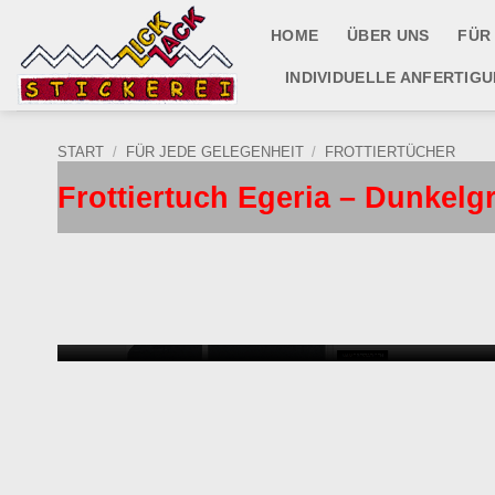
Zum
HOME
ÜBER UNS
FÜR
Inhalt
springen
INDIVIDUELLE ANFERTIG
START
/
FÜR JEDE GELEGENHEIT
/
FROTTIERTÜCHER
Frottiertuch Egeria – Dunkelg