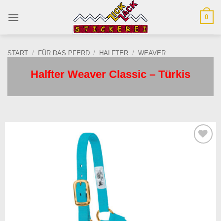
Zum
0
Inhalt
springen
START
/
FÜR DAS PFERD
/
HALFTER
/
WEAVER
Halfter Weaver Classic – Türkis