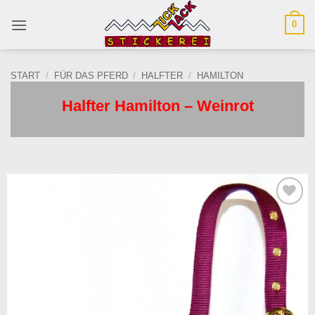
Zum
0
Inhalt
springen
START
/
FÜR DAS PFERD
/
HALFTER
/
HAMILTON
Halfter Hamilton – Weinrot