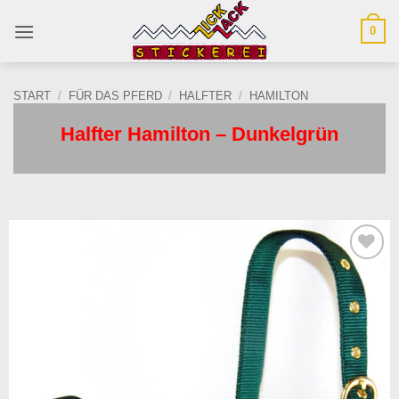
Zum
0
Inhalt
springen
START
/
FÜR DAS PFERD
/
HALFTER
/
HAMILTON
Halfter Hamilton – Dunkelgrün