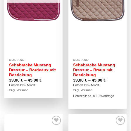
MUSTANG
MUSTANG
Schabracke Mustang
Schabracke Mustang
Dressur – Bordeaux mit
Dressur – Braun mit
Bestickung
Bestickung
Preisspanne:
Preisspanne:
39,00
€
–
45,00
€
39,00
€
–
45,00
€
39,00 €
39,00 €
Enthält 19% MwSt.
Enthält 19% MwSt.
bis
bis
zzgl.
Versand
zzgl.
Versand
45,00 €
45,00 €
Lieferzeit: ca. 8-10 Werktage