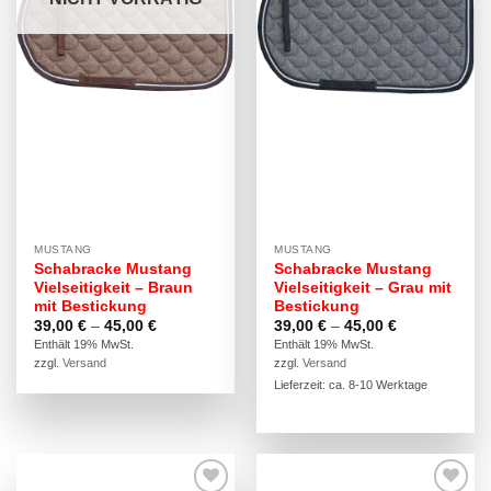
MUSTANG
MUSTANG
Schabracke Mustang
Schabracke Mustang
Vielseitigkeit – Braun
Vielseitigkeit – Grau mit
mit Bestickung
Bestickung
Preisspanne:
Preisspanne:
39,00
€
–
45,00
€
39,00
€
–
45,00
€
39,00 €
39,00 €
Enthält 19% MwSt.
Enthält 19% MwSt.
bis
bis
zzgl.
Versand
zzgl.
Versand
45,00 €
45,00 €
Lieferzeit: ca. 8-10 Werktage