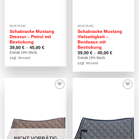
MUSTANG
MUSTANG
Schabracke Mustang
Schabracke Mustang
Dressur – Petrol mit
Vielseitigkeit –
Bestickung
Bordeaux mit
Bestickung
Preisspanne:
39,00
€
–
45,00
€
39,00 €
Preisspanne:
39,00
€
–
45,00
€
Enthält 19% MwSt.
bis
39,00 €
Enthält 19% MwSt.
zzgl.
Versand
45,00 €
bis
zzgl.
Versand
45,00 €
NICHT VORRÄTIG